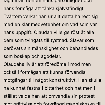
tagit ifrån honom hans personlighet och
hans förmåga att tänka självständigt.
Tvärtom verkar han ur allt detta ha rest sig
med en klar medvetenhet om vad som var
hans uppgift. Olaudah ville ge röst åt alla
dem som tvingats till tystnad. Slavar som
berövats sin mänsklighet och behandlades
som boskap och ägodelar.
Olaudahs liv är ett föredöme i mod men
också i förmågan att kunna förvandla
motgångar till något konstruktivt. Han skulle
ha kunnat fastna i bitterhet och hat men i
stället valde han att omvandla sin protest
mot orättvisa och förvrängd människosyn till