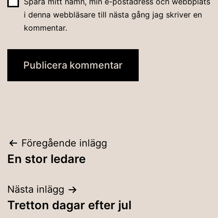
Spara mitt namn, min e-postadress och webbplats
i denna webbläsare till nästa gång jag skriver en
kommentar.
Inläggsnavigering
Föregående inlägg
En stor ledare
Nästa inlägg
Tretton dagar efter jul