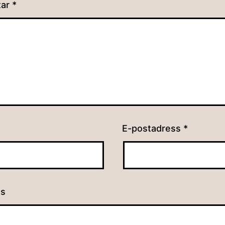
tar
*
E-postadress
*
ts