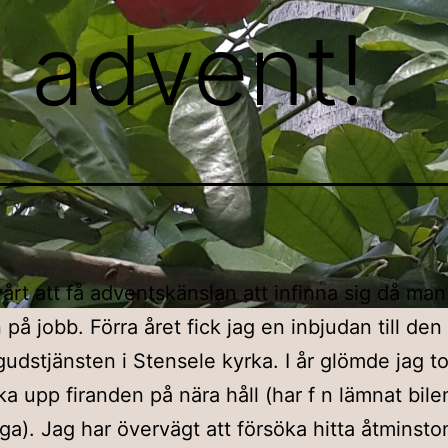
 advent!
vårt att få adventskänslan att infinna sig då man
på jobb. Förra året fick jag en inbjudan till den 
udstjänsten i Stensele kyrka. I år glömde jag to
ka upp firanden på nära håll (har f n lämnat bi
oga). Jag har övervägt att försöka hitta åtminst