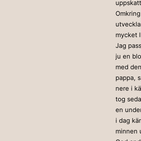
uppskat
Omkring 
utveckla
mycket l
Jag pass
ju en bl
med den 
pappa, s
nere i k
tog seda
en under
i dag k
minnen u