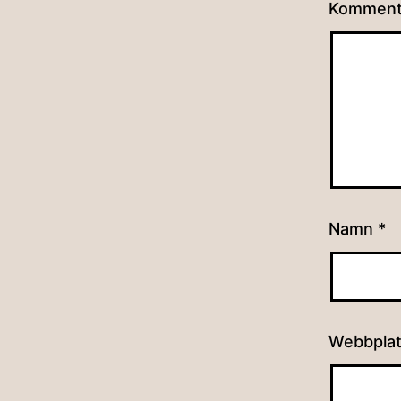
Kommen
Namn
*
Webbpla