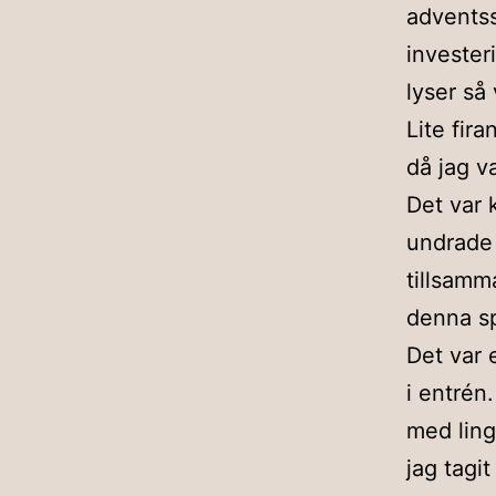
adventss
invester
lyser så
Lite fira
då jag v
Det var 
undrade 
tillsamm
denna sp
Det var 
i entrén
med lingo
jag tagi