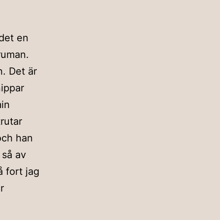
 det en
oruman.
n. Det är
ippar
min
rutar
 och han
 så av
 fort jag
r