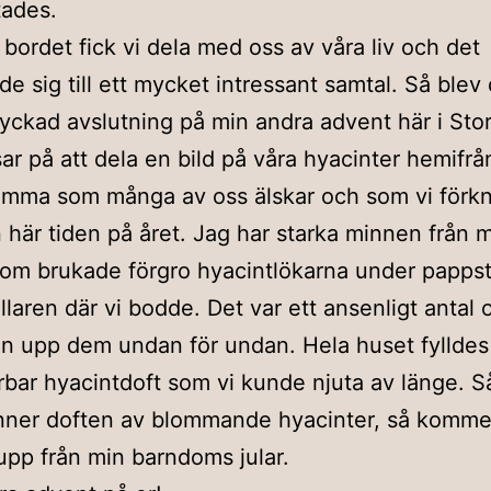
tades.
bordet fick vi dela med oss av våra liv och det
de sig till ett mycket intressant samtal. Så blev
yckad avslutning på min andra advent här i St
ar på att dela en bild på våra hyacinter hemifrå
omma som många av oss älskar och som vi förkn
här tiden på året. Jag har starka minnen från 
om brukade förgro hyacintlökarna under pappst
ällaren där vi bodde. Det var ett ansenligt antal
n upp dem undan för undan. Hela huset fylldes
bar hyacintdoft som vi kunde njuta av länge. Så
änner doften av blommande hyacinter, så komme
pp från min barndoms jular.