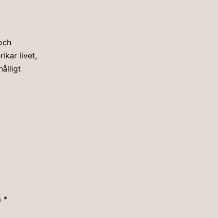
och
kar livet,
ålligt
a
*