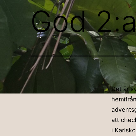
God 2:a
Det är s
hemifrån 
adventsg
att chec
i Karlsk