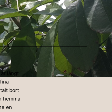
 är långt
fina
talt bort
len hemma
one en