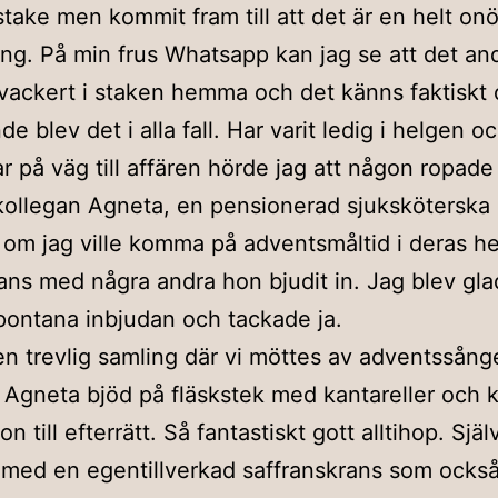
take men kommit fram till att det är en helt on
ing. På min frus Whatsapp kan jag se att det and
 vackert i staken hemma och det känns faktiskt 
nde blev det i alla fall. Har varit ledig i helgen o
ar på väg till affären hörde jag att någon ropade
kollegan Agneta, en pensionerad sjuksköterska
om jag ville komma på adventsmåltid i deras h
ans med några andra hon bjudit in. Jag blev gla
ontana inbjudan och tackade ja.
en trevlig samling där vi möttes av adventssång
. Agneta bjöd på fläskstek med kantareller och 
n till efterrätt. Så fantastiskt gott alltihop. Sjä
t med en egentillverkad saffranskrans som ocks