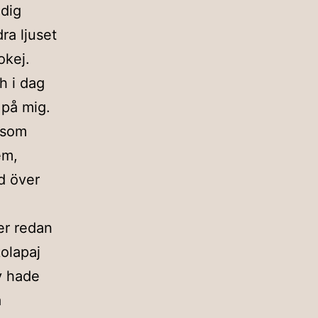
ödig
ra ljuset
okej.
ch i dag
 på mig.
 som
em,
d över
er redan
kolapaj
lv hade
å