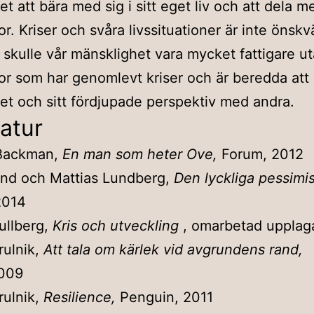
et att bära med sig i sitt eget liv och att dela 
r. Kriser och svåra livssituationer är inte önskv
skulle vår mänsklighet vara mycket fattigare u
r som har genomlevt kriser och är beredda att 
et och sitt fördjupade perspektiv med andra.
ratur
 Backman,
En man som heter Ove,
Forum, 2012
und och Mattias Lundberg,
Den lyckliga pessimi
2014
ullberg,
Kris och utveckling
, omarbetad upplag
rulnik,
Att tala om kärlek vid avgrundens rand,
2009
rulnik,
Resilience,
Penguin, 2011