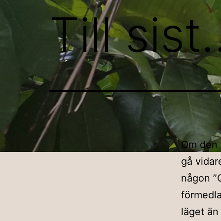
Till sis
Om den h
gå vidare
någon ”Qu
förmedla 
läget än