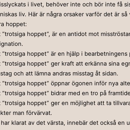
sslyckats i livet, behöver inte och bör inte få si
iskas liv. Här är några orsaker varför det är så 
ra hoppet:
 ”trotsiga hoppet”, är en antidot mot misströsta
ignation.
 ”trotsiga hoppet” är en hjälp i bearbetningens
 ”trotsiga hoppet” ger kraft att erkänna sina eg
stag och att lämna andras misstag åt sidan.
 ”trotsiga hoppet” öppnar ögonen inför nya alte
 ”trotsiga hoppet” bidrar med en tro på framtid
 ”trotsiga hoppet” ger en möjlighet att ta tillvar
ikter man förvärvat.
ar klarat av det värsta, innebär det också en u