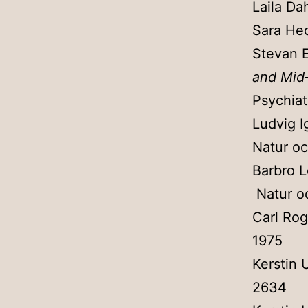
Laila Da
Sara Hed
Stevan E
and Mid–
Psychiat
Ludvig I
Natur oc
Barbro 
Natur oc
Carl Ro
1975
Kerstin 
2634