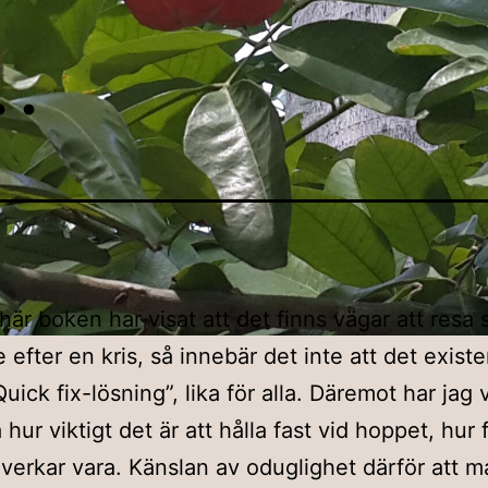
t…
är boken har visat att det finns vägar att resa 
 efter en kris, så innebär det inte att det existe
ick fix-lösning”, lika för alla. Däremot har jag 
hur viktigt det är att hålla fast vid hoppet, hur f
 verkar vara. Känslan av oduglighet därför att m