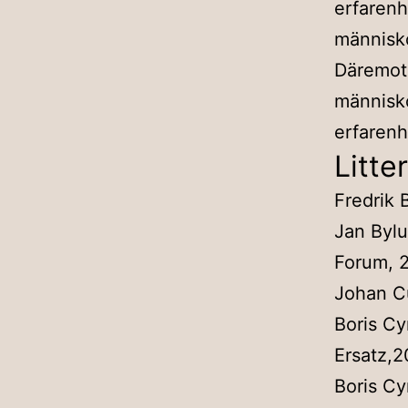
erfarenh
människo
Däremot 
människo
erfarenh
Litte
Fredrik
Jan Byl
Forum, 
Johan C
Boris Cy
Ersatz,
Boris Cy