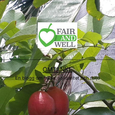
OMTANKE
En blogg om hälsa, solidaritet och miljö