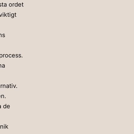
sta ordet
viktigt
ns
 process.
na
rnativ.
en.
a de
nik