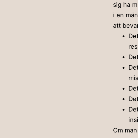
sig ha mi
i en männ
att beva
Det
res
Det
Det
mis
Det
Det
Det
ins
Om man h