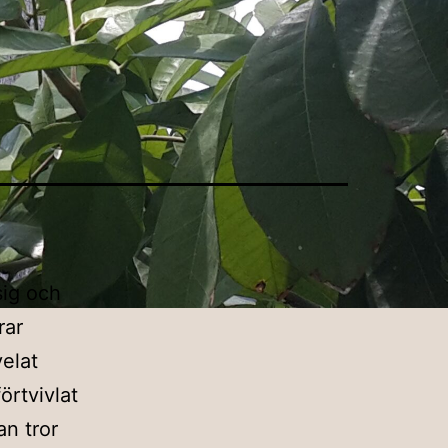
sig och
rar
velat
örtvivlat
an tror