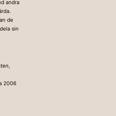
med andra
ärda.
tan de
dela sin
sten
,
a 2006