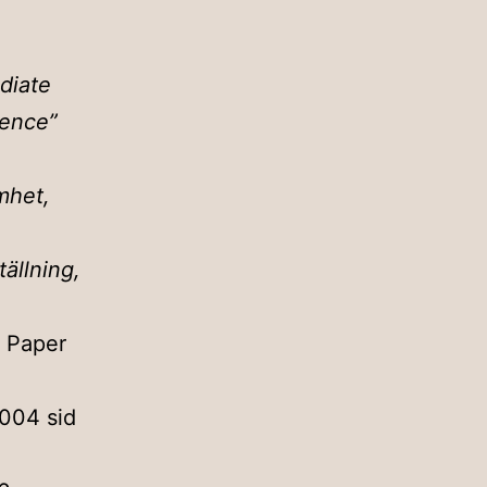
diate
dence”
mhet,
ällning,
. Paper
2004 sid