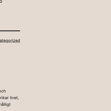
6
ategorized
och
kar livet,
ålligt