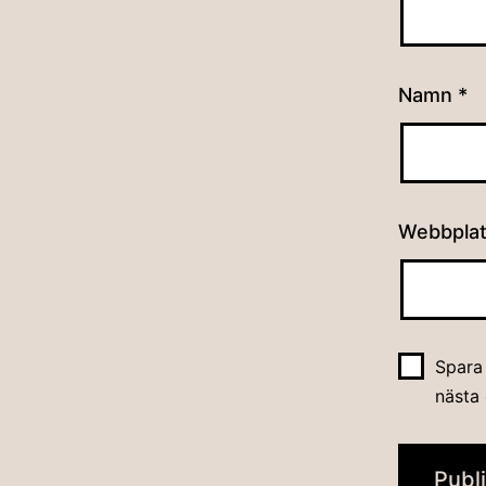
Namn
*
Webbpla
Spara
nästa