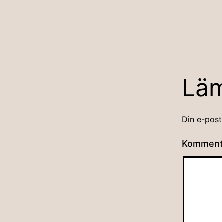
Lä
Din e-post
Kommen