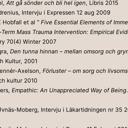
hl,
Att gå sönder och bli hel igen
, Libris 2015
renius, Intervju i Expressen 12 aug 2009
 Hobfall et al
”
Five Essential Elements of Imme
Term Mass Trauma Intervention: Empirical Evi
ry 70(4) Winter 2007
gra,
Den tunna hinnan – mellan omsorg och gry
h Kultur, 2001
Lennér-Axelson,
Förluster – om sorg och livsomst
h kultur 2010
gers,
Empathic: An Unappreciated Way of Being
Uvnäs-Moberg, Intervju i Läkartidningen nr 35 