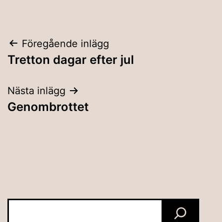
Inläggsnavigering
Föregående inlägg
Tretton dagar efter jul
Nästa inlägg
Genombrottet
Sök